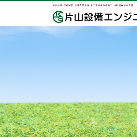
電気設備･自動制御･冷凍空調工事
･省エネ設備設計施工･冷熱機器保守点検